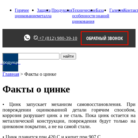
Горячее
Защита
Продукция
Технические
База
Галерея
Контак
цинкование
металла
особенности
знаний
цинкования
ОБРАТНЫЙ ЗВОНОК
+7 (812) 980-39-10
Продукция
Цена
Главная
>
Факты о цинке
Факты о цинке
• Цинк запускает механизм самовосстановления. При
повреждении оцинкованной детали горячим способом,
коррозия разрушает цинк а не сталь. Пока цинк остается на
металлической конструкции, повреждения будут только на
цинковом покрытии, а не на самой стали.
• Цинк плавится при 420 C и кипит при 907 C.