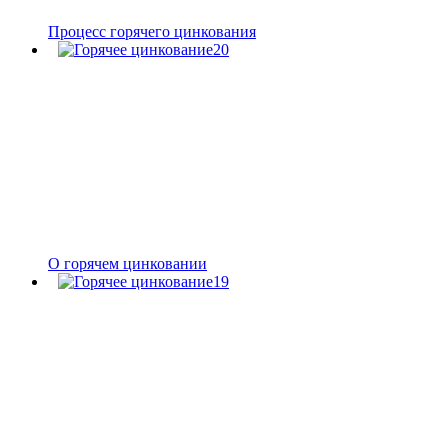
Процесс горячего цинкования
О горячем цинковании