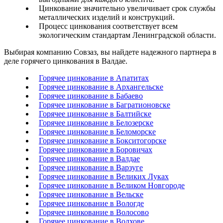
Цинкование значительно увеличивает срок службы
металлических изделий и конструкций.
Процесс цинкования соответствует всем
экологическим стандартам Ленинградской области.
Выбирая компанию Совзаз, вы найдете надежного партнера в
деле горячего цинкования в Валдае.
Горячее цинкование в Апатитах
Горячее цинкование в Архангельске
Горячее цинкование в Бабаево
Горячее цинкование в Багратионовске
Горячее цинкование в Балтийске
Горячее цинкование в Белозерске
Горячее цинкование в Беломорске
Горячее цинкование в Бокситогорске
Горячее цинкование в Боровичах
Горячее цинкование в Валдае
Горячее цинкование в Варзуге
Горячее цинкование в Великих Луках
Горячее цинкование в Великом Новгороде
Горячее цинкование в Вельске
Горячее цинкование в Вологде
Горячее цинкование в Волосово
Горячее цинкование в Волхове