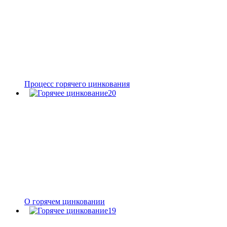
Процесс горячего цинкования
О горячем цинковании