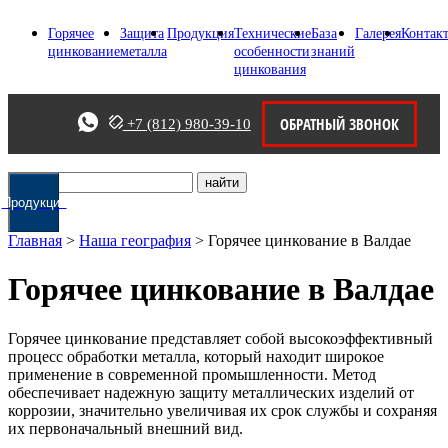
Горячее
Защита
Продукция
Технические
База
Галерея
Контак
цинкование
металла
особенности
знаний
цинкования
ОБРАТНЫЙ ЗВОНОК
+7 (812) 980-39-10
Продукция
Цена
Главная
>
Наша география
>
Горячее цинкование в Валдае
Горячее цинкование в Валдае
Горячее цинкование представляет собой высокоэффективный
процесс обработки металла, который находит широкое
применение в современной промышленности. Метод
обеспечивает надежную защиту металлических изделий от
коррозии, значительно увеличивая их срок службы и сохраняя
их первоначальный внешний вид.